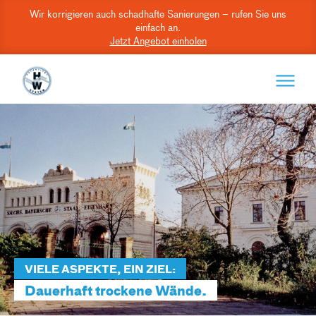
Wir korrigieren auch schadhafte Sanierungen – rufen Sie uns
einfach an.
Jetzt Angebot einholen
VIELE ASPEKTE, EIN ZIEL:
Dauerhaft trockene Wände.