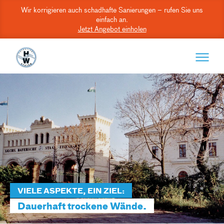
Wir korrigieren auch schadhafte Sanierungen – rufen Sie uns
einfach an.
Jetzt Angebot einholen
VIELE ASPEKTE, EIN ZIEL:
Dauerhaft trockene Wände.