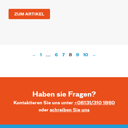
ZUM ARTIKEL
←
1
...
6
7
8
9
10
→
Haben sie Fragen?
Kontaktieren Sie uns unter
+08131/310 1860
oder
schreiben Sie uns